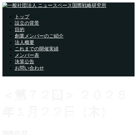
トップ
設立の背景
目的
創業メンバーのご紹介
法人概要
これまでの開催実績
メンバー表
決算公告
お問い合わせ
＜第７２回＞ ２０２６
年１月２２日（木）
2026.01.23