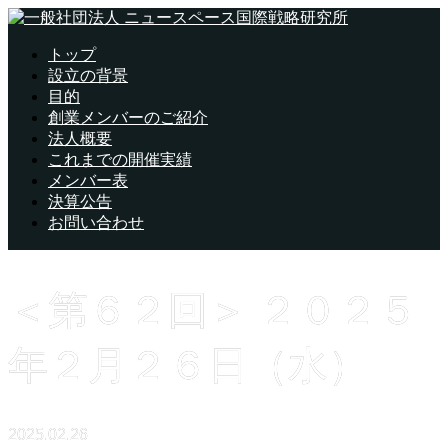
トップ
設立の背景
目的
創業メンバーのご紹介
法人概要
これまでの開催実績
メンバー表
決算公告
お問い合わせ
＜第６２回＞ ２０２５
年２月２６日（水）
2025.02.26