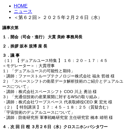
HOME
ニュース
＜第６２回＞ ２０２５年２月２６日（水）
議事次第
１．開会（司会・進行） 大貫 美鈴 事務局長
２．挨拶 坂本 規博 座 長
３．議 事
（１） 【 デュアルユース特集 】 １６：２０－１７：４５
＜モデレーター＞：大貫理事
１）「デュアルユースの可能性と期待」
・講師：ファーストループテクノロジー株式会社 福永 哲雄 様
２）「スペースシフトの衛星データ解析技術のご紹介とデュアルユ
ースについて」
・講師：株式会社スペースシフト COO 川上 勇治 様
３）「光通信技術の産業展開に対するWSの取り組み」
・講師：株式会社ワープスペース 代表取締役CEO 東 宏光 様
（２）【 特別講演 】 １７：４５－１８：２５（質疑含む）
「宇宙技術のデュアルユースについて」
・講師：防衛研究所 軍事戦略研究室 主任研究官 橋本 靖明 様
４．次 回 日 程 ３月２６日（水）クロスニホンバシタワー